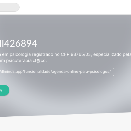
oll426894
ta em psicologia registrado no CFP 98765/03, especializado pe
em psicoterapia cl쭩co.
/Allminds.app/funcionalidade/agenda-online-para-psicologos/
ow