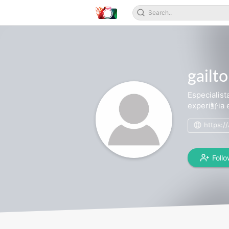
gailt
Especialis
experi魣ia 
https:/
Foll